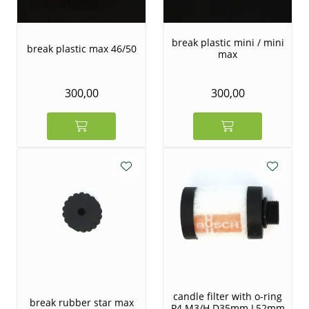
break plastic mini / mini
break plastic max 46/50
max
300,00
300,00
candle filter with o-ring
break rubber star max
P4 M3/H D35mm L52mm