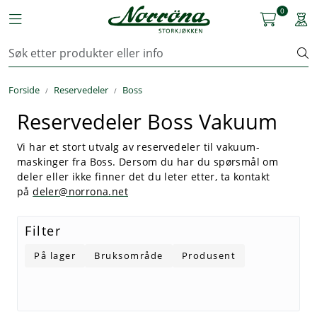
Skip to main content
0
Toggle navigation
Togg
Kjøkkenutstyr
Forside
Reservedeler
Boss
Storkjøkken
Reservedeler Boss Vakuum
Renhold & Vaskeri
Vi har et stort utvalg av reservedeler til vakuum-
maskinger fra Boss. Dersom du har du spørsmål om
Arbeidstøy
deler eller ikke finner det du leter etter, ta kontakt
på
deler@norrona.net
Reservedeler
Filter
Service
På lager
Bruksområde
Produsent
OUTLET
Løsninger