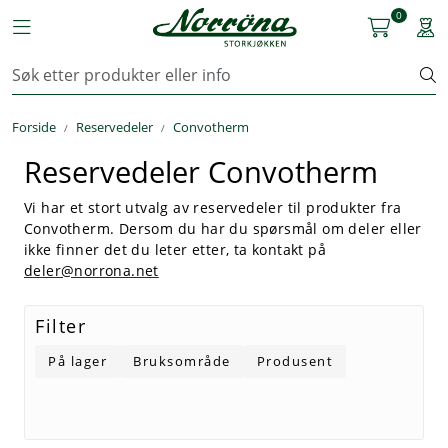
Skip to main content
0
Toggle navigation
Togg
Kjøkkenutstyr
Forside
Reservedeler
Convotherm
Storkjøkken
Reservedeler Convotherm
Renhold & Vaskeri
Vi har et stort utvalg av reservedeler til produkter fra
Convotherm. Dersom du har du spørsmål om deler eller
Arbeidstøy
ikke finner det du leter etter, ta kontakt på
deler@norrona.net
Reservedeler
Filter
Service
På lager
Bruksområde
Produsent
OUTLET
Løsninger