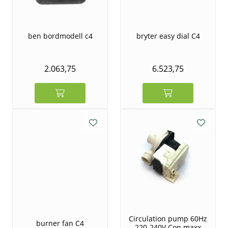
ben bordmodell c4
bryter easy dial C4
2.063,75
6.523,75
Circulation pump 60Hz
burner fan C4
220-240V Con maxx