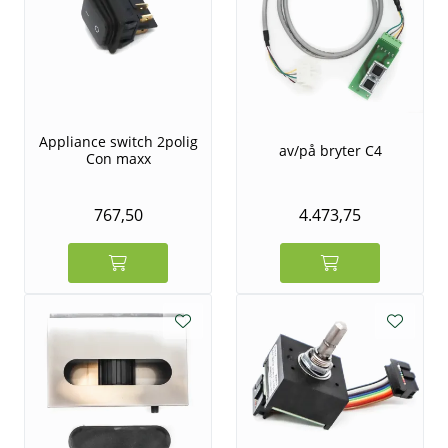
Appliance switch 2polig
av/på bryter C4
Con maxx
767,50
4.473,75