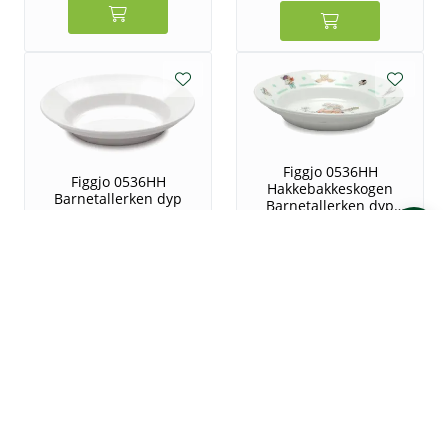
Figgjo 0536HH
Figgjo 0536HH
Hakkebakkeskogen
Barnetallerken dyp
Barnetallerken dyp
19x3,8cm 16cl
19x3,8cm 1
275,25
119,38
Vis flere